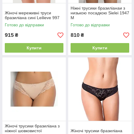
Ніжні трусики бразиліанаи з
Жіночі мереживні труси
низькою посадкою Sielei 1947
бразиліана сині Leilieve 997
M
Готово до відправки
Готово до відправки
915
810
₴
₴
Купити
Купити
Жіночі трусики бразиліана з
ніжної шовковистої
Жіночі трусики бразиліана