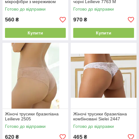
мікрофібри з мереживом
чорні Leilieve 7763 M
SieLei 1977
Готово до відправки
Готово до відправки
560
970
₴
₴
Купити
Купити
Жіночі трусики бразиліана
Жіночі трусики бразиліана
Leilieve 2505
комбіновані Sielei 2447
Готово до відправки
Готово до відправки
620
465
₴
₴