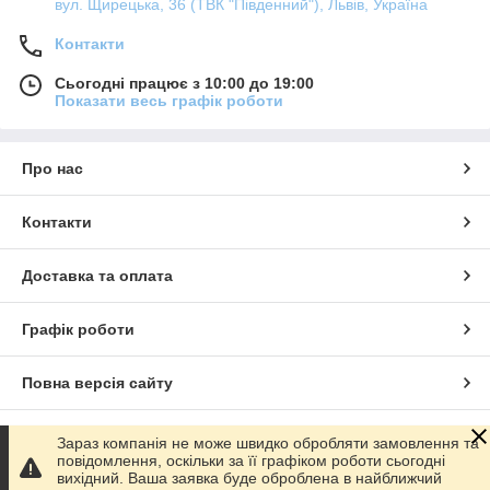
вул. Щирецька, 36 (ТВК "Південний"), Львів, Україна
Контакти
Сьогодні працює з 10:00 до 19:00
Показати весь графік роботи
Про нас
Контакти
Доставка та оплата
Графік роботи
Повна версія сайту
Сайт створено на маркетплейсі
Prom.ua
Зараз компанія не може швидко обробляти замовлення та
повідомлення, оскільки за її графіком роботи сьогодні
вихідний. Ваша заявка буде оброблена в найближчий
Політика конфіденційності