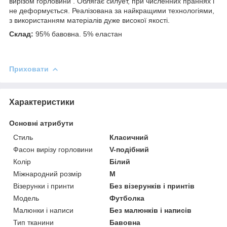
вирізом горловини . Облягає силует, при численних праннях і
не деформується. Реалізована за найкращими технологіями,
з використанням матеріалів дуже високої якості.
Склад:
95% бавовна. 5% еластан
Приховати
Характеристики
Основні атрибути
Стиль
Класичний
Фасон вирізу горловини
V-подібний
Колір
Білий
Міжнародний розмір
M
Візерунки і принти
Без візерунків і принтів
Модель
Футболка
Малюнки і написи
Без малюнків і написів
Тип тканини
Бавовна