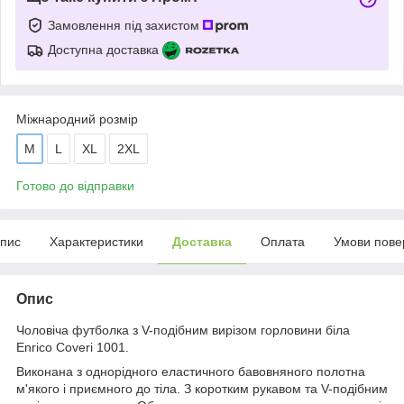
Замовлення під захистом
Доступна доставка
Міжнародний розмір
M
L
XL
2XL
Готово до відправки
пис
Характеристики
Доставка
Оплата
Умови пове
Опис
Чоловіча футболка з V-подібним вирізом горловини біла
Enrico Coveri 1001.
Виконана з однорідного еластичного бавовняного полотна
м'якого і приємного до тіла. З коротким рукавом та V-подібним