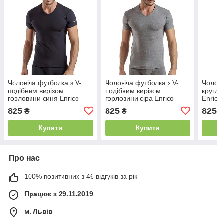
Чоловіча футболка з V-
Чоловіча футболка з V-
Чоло
подібним вирізом
подібним вирізом
круг
горловини синя Enrico
горловини сіра Enrico
Enri
Coveri 1001
Coveri 1001
825
825
825
₴
₴
Купити
Купити
Про нас
100% позитивних з 46 відгуків за рік
Працює з 29.11.2019
м. Львів