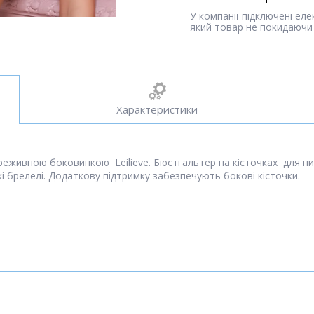
У компанії підключені ел
який товар не покидаючи 
Характеристики
живною боковинкою Leilieve. Бюстгальтер на кісточках для пиш
кі брелелі. Додаткову підтримку забезпечують бокові кісточки.