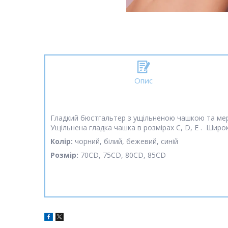
Опис
Гладкий бюстгальтер з ущільненою чашкою та мере
Ущільнена гладка чашка в розмірах C, D, E . Широ
Колір:
чорний, білий, бежевий, синій
Розмір:
70СD, 75СD, 80СD, 85СD