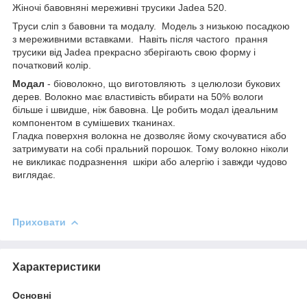
Жіночі бавовняні мереживні трусики Jadea 520.
Труси сліп з бавовни та модалу. Модель з низькою посадкою
з мереживними вставками. Навіть після частого прання
трусики від Jadea прекрасно зберігають свою форму і
початковий колір.
Модал
- біоволокно, що виготовляють з целюлози букових
дерев. Волокно має властивість вбирати на 50% вологи
більше і швидше, ніж бавовна. Це робить модал ідеальним
компонентом в сумішевих тканинах.
Гладка поверхня волокна не дозволяє йому скочуватися або
затримувати на собі пральний порошок. Тому волокно ніколи
не викликає подразнення шкіри або алергію і завжди чудово
виглядає.
Приховати
Характеристики
Основні