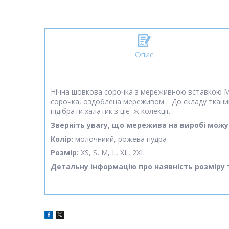
Опис
Нічна шовкова сорочка з мереживною вставкою Mart
сорочка, оздоблена мереживом . До складу ткани
підібрати халатик з цієї ж колекції.
Зверніть увагу, що мережива на виробі можут
Колір:
молочниий, рожева пудра
Розмір:
XS, S, M, L, XL, 2XL
Детальну інформацію про наявність розміру