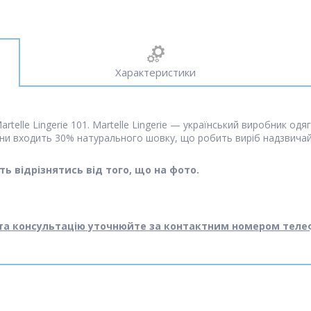
Характеристики
elle Lingerie 101. Martelle Lingerie — український виробник одя
ни входить 30% натурального шовку, що робить виріб надзвича
ь відрізнятись від того, що на фото.
 та консультацію уточнюйте за контактним номером теле