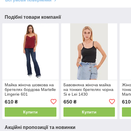
Всі умови повернення
Подібні товари компанії
Майка жіноча шовкова на
Бавовняна жіноча майка
Жіно
бретелях бордова Martelle
на тонких бретелях чорна
тонк
Lingerie 601
Si e Lei 1430
Mart
610
650
610
₴
₴
Купити
Купити
Акційні пропозиції та новинки