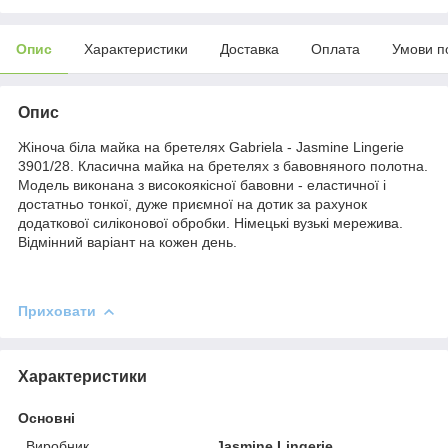
Опис
Характеристики
Доставка
Оплата
Умови п
Опис
Жіноча біла майка на бретелях Gabriela - Jasmine Lingerie
3901/28. Класична майка на бретелях з бавовняного полотна.
Модель виконана з високоякісної бавовни - еластичної і
достатньо тонкої, дуже приємної на дотик за рахунок
додаткової силіконової обробки. Німецькі вузькі мережива.
Відмінний варіант на кожен день.
Приховати
Характеристики
Основні
Виробник
Jasmine Lingerie