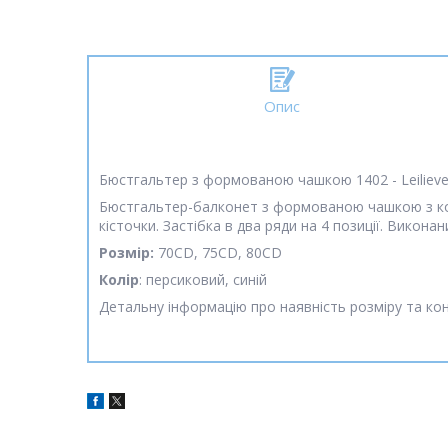
Опис
Бюстгальтер з формованою чашкою 1402 - Leiliev
Бюстгальтер-балконет з формованою чашкою з кол
кісточки. Застібка в два ряди на 4 позиції. Викона
Розмір:
70СD, 75СD, 80СD
Колір
: персиковий, синій
Детальну інформацію про наявність розміру та к