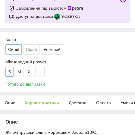
Замовлення під захистом
Доступна доставка
Колір
Синій
Сірий
Рожевий
Міжнародний розмір
S
M
XL
L
Готово до відправки
Опис
Характеристики
Доставка
Оплата
Умови 
Опис
Жіночі трусики сліп з мереживом Jadea 518/С.