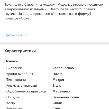
Труси сліп з бавовни та модалу. Модель з низькою посадкою
з мереживними вставками. Навіть після частого прання
трусики від Jadea прекрасно зберігають свою форму і
початковий колір.
Приховати
Характеристики
Основні
Виробник
Jadea Intimo
Країна виробник
Італія
Тип тканини
Модал
Кількість в упаковці
1 шт.
Оздоблення та прикраси
Мережива
Посадка
Занижена талія
Колір
Синій
Тип трусів
Сліп