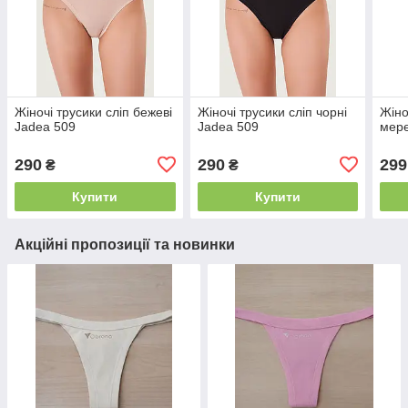
Жіночі трусики сліп бежеві
Жіночі трусики сліп чорні
Жіно
Jadea 509
Jadea 509
мер
290
290
299
₴
₴
Купити
Купити
Акційні пропозиції та новинки