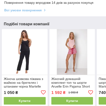
Повернення товару впродовж 14 днів за рахунок покупця
Всі умови повернення
Подібні товари компанії
Жіноча шовкова піжама з
Жіночий домашній
Піжа
майкою на бретелях і
комплект топ та шорти
шор
штанами чорна Martelle
Aruelle Erin Pajama Short
Mart
Lingerie 316
1 050
1 592
740
₴
₴
1 990 ₴
Купити
Купити