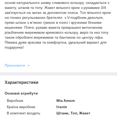
основі натурального шовку сливового кольору, складається з
жакету, штанів та топу. Жакет вільного крою з рукавами 3/4
зав'язується на запах за допомогою пояса. Топ вільного крою
на тонких регульованих бретелях з V-подібним декольте,
прямі штани з м'якою гумкою в поясі і зручними бічними
кишенями. Плечі, рукави жакета прикрашені витонченим
різьбленим мереживом кремового кольору, виріз та низ топу
також оброблені мереживом та бантиком по центру ліфа.
Піжама дуже красива та комфортна, ідеальний варіант для
подарунка!
Приховати
Характеристики
Основні атрибути
Виробник
Mia Amore
Країна виробник
Італія
В комплект входить
Штани, Топ, Жакет