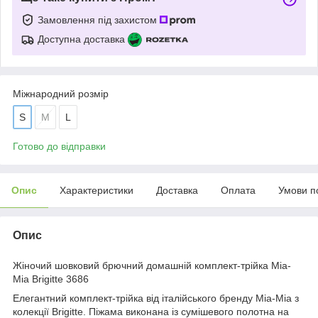
Замовлення під захистом
Доступна доставка
Міжнародний розмір
S
M
L
Готово до відправки
Опис
Характеристики
Доставка
Оплата
Умови п
Опис
Жіночий шовковий брючний домашній комплект-трійка Mia-
Mia Brigitte 3686
Елегантний комплект-трійка від італійського бренду Mia-Mia з
колекції Brigitte. Піжама виконана із сумішевого полотна на