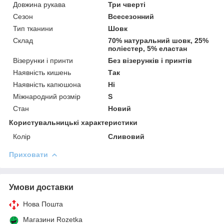
Довжина рукава
Три чверті
Сезон
Всесезонний
Тип тканини
Шовк
Склад
70% натуральний шовк, 25%
поліестер, 5% еластан
Візерунки і принти
Без візерунків і принтів
Наявність кишень
Так
Наявність капюшона
Ні
Міжнародний розмір
S
Стан
Новий
Користувальницькі характеристики
Колір
Сливовий
Приховати
Умови доставки
Нова Пошта
Магазини Rozetka