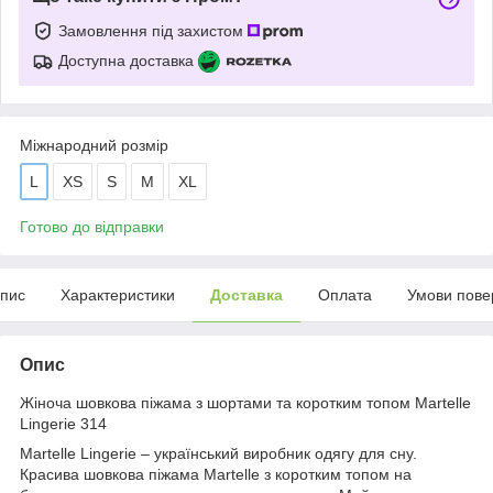
Замовлення під захистом
Доступна доставка
Міжнародний розмір
L
XS
S
M
XL
Готово до відправки
пис
Характеристики
Доставка
Оплата
Умови пове
Опис
Жіноча шовкова піжама з шортами та коротким топом Martelle
Lingerie 314
Мartelle Lingerie – український виробник одягу для сну.
Красива шовкова піжама Martelle з коротким топом на