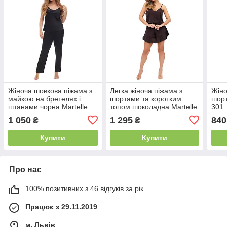
Жіноча шовкова піжама з
Легка жіноча піжама з
Жіно
майкою на бретелях і
шортами та коротким
шорт
штанами чорна Martelle
топом шоколадна Martelle
301
Lingerie 316
Lingerie 314
1 050
1 295
840
₴
₴
Купити
Купити
Про нас
100% позитивних з 46 відгуків за рік
Працює з 29.11.2019
м. Львів