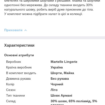
блетелях та широкими шортами з рюшами. Майка та шортики
однотонні без мережива. До складу тканини входить 30%
натурального шовку, робить виріб дуже приємним до тіла.
У комплект можна підібрати халат із цієї ж колекції.
Приховати
Характеристики
Основні атрибути
Виробник
Martelle Lingerie
Країна виробник
Україна
В комплект входить
Шорти, Майка
Довжина рукава
Без рукава
Колір
Чорний
Сезон
Літо
Тип тканини
Шовк Армані
Склад
30% шовк, 65% поліамід, 5%
еластан