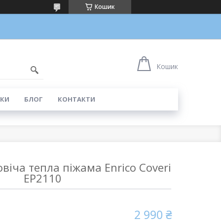
Кошик
5
Кошик
КИ
БЛОГ
КОНТАКТИ
іча тепла піжама Enrico Coveri
EP2110
2 990 ₴