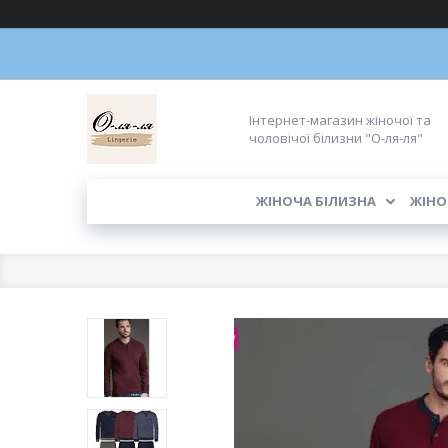
Інтернет-магазин жіночої та
чоловічої білизни "О-ля-ля"
ЖІНОЧА БІЛИЗНА
ЖІНО