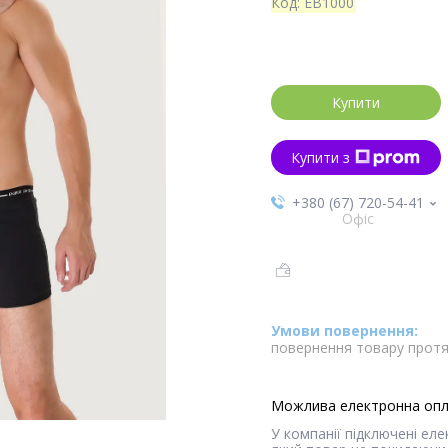
Код:
EB1000
Купити
Купити з
+380 (67) 720-54-41
Офіс
повернення товару протя
У компанії підключені ел