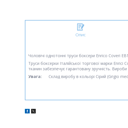
Опис
Чоловічі однотонні труси боксери Enrico Coveri EB
Труси боксерки Італійської торгової марки Enrici
тканин забезпечує гарантовану зручність. Вироби
Увага:
Склад виробу в кольорі Сірий (Grigio med