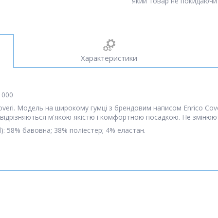
який товар не покидаючи 
Характеристики
1000
 Coveri. Модель на широкому гумці з брендовим написом Enrico C
 відрізняються м'якою якістю і комфортною посадкою. Не змінюют
): 58% бавовна; 38% поліестер; 4% еластан.