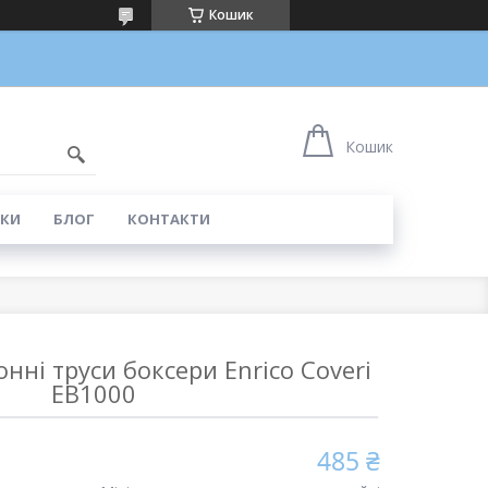
Кошик
5
Кошик
КИ
БЛОГ
КОНТАКТИ
нні труси боксери Enrico Coveri
EB1000
485 ₴