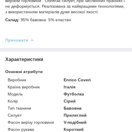
вирізом горловини . Облягає силует, при численних праннях і
не деформується. Реалізована за найкращими технологіями,
з використанням матеріалів дуже високої якості.
Склад:
95% бавовна. 5% еластан
Приховати
Характеристики
Основні атрибути
Виробник
Enrico Coveri
Країна виробник
Італія
Модель
Футболка
Колір
Сірий
Тип тканини
Бавовна
Силует
Прилеглий
Фасон вирізу горловини
V-подібний
Фасон рукава
Короткий