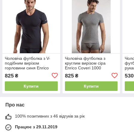
Чоловіча футболка з V-
Чоловіча футболка з
Чоло
подібним вирізом
круглим вирізом сіра
футб
горловини синя Enrico
Enrico Coveri 1000
рука
Coveri 1001
вир
825
825
530
₴
₴
Купити
Купити
Про нас
100% позитивних з 46 відгуків за рік
Працює з 29.11.2019