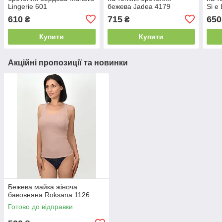
Lingerie 601
бежева Jadea 4179
Si e
610
715
650
₴
₴
Купити
Купити
Акційні пропозиції та новинки
Бежева майка жіноча
бавовняна Roksana 1126
Готово до відправки