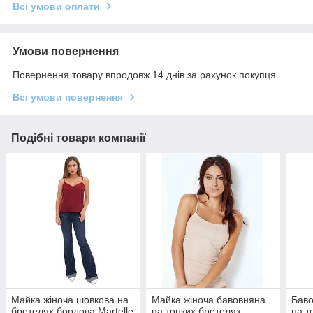
Всі умови оплати
Умови повернення
Повернення товару впродовж 14 днів за рахунок покупця
Всі умови повернення
Подібні товари компанії
Майка жіноча шовкова на
Майка жіноча бавовняна
Баво
бретелях бордова Martelle
на тонких бретелях
на т