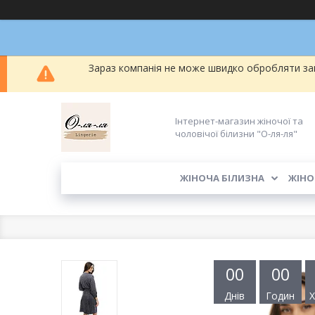
Зараз компанія не може швидко обробляти зам
Інтернет-магазин жіночої та
чоловічої білизни "О-ля-ля"
ЖІНОЧА БІЛИЗНА
ЖІНО
0
0
0
0
Днів
Годин
Х