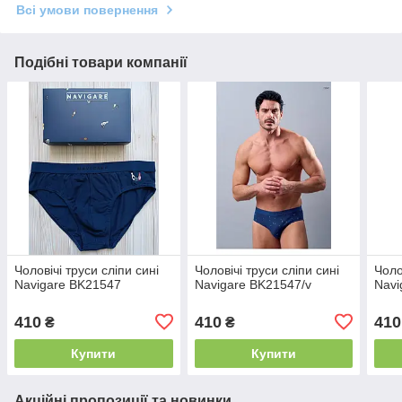
Всі умови повернення
Подібні товари компанії
Чоловічі труси сліпи сині
Чоловічі труси сліпи сині
Чоло
Navigare BK21547
Navigare BK21547/v
Navi
410
410
410
₴
₴
Купити
Купити
Акційні пропозиції та новинки