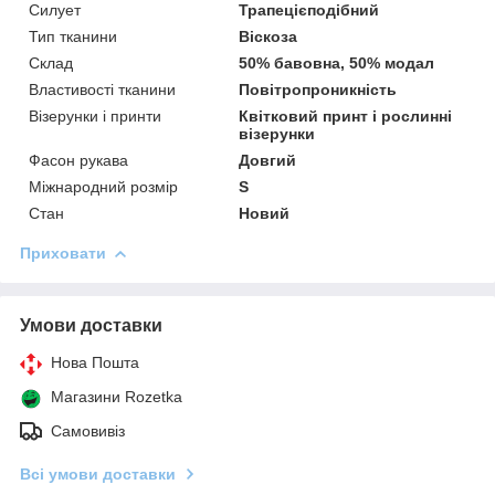
Силует
Трапецієподібний
Тип тканини
Віскоза
Склад
50% бавовна, 50% модал
Властивості тканини
Повітропроникність
Візерунки і принти
Квітковий принт і рослинні
візерунки
Фасон рукава
Довгий
Міжнародний розмір
S
Стан
Новий
Приховати
Умови доставки
Нова Пошта
Магазини Rozetka
Самовивіз
Всі умови доставки