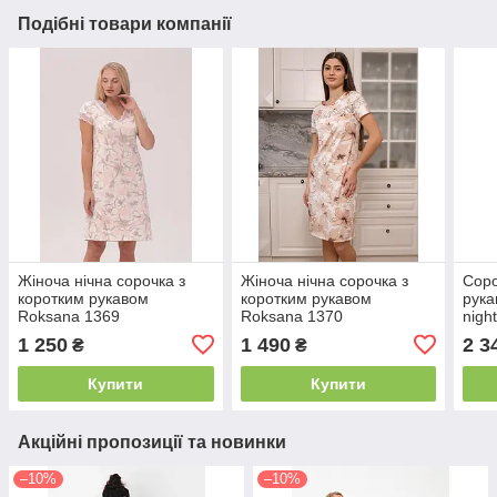
Подібні товари компанії
Жіноча нічна сорочка з
Жіноча нічна сорочка з
Соро
коротким рукавом
коротким рукавом
рука
Roksana 1369
Roksana 1370
nigh
1 250
1 490
2 3
₴
₴
Купити
Купити
Акційні пропозиції та новинки
–10%
–10%