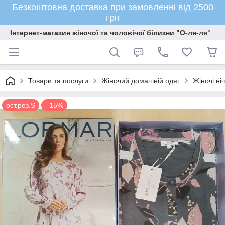
Безкоштовна доставка при замовленні від 2500
грн
Інтернет-магазин жіночої та чоловічої білизни "О-ля-ля"
Товари та послуги
Жіночий домашній одяг
Жіночі ні
ост.роз.S
–15%