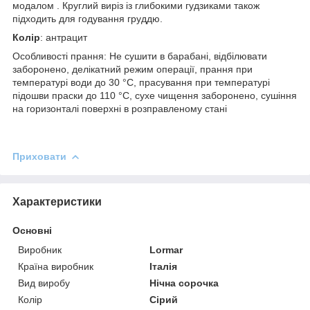
модалом . Круглий виріз із глибокими гудзиками також
підходить для годування груддю.
Колір
: антрацит
Особливості прання: Не сушити в барабані, відбілювати
заборонено, делікатний режим операції, прання при
температурі води до 30 °C, прасування при температурі
підошви праски до 110 °C, сухе чищення заборонено, сушіння
на горизонталі поверхні в розправленому стані
Приховати
Характеристики
Основні
Виробник
Lormar
Країна виробник
Італія
Вид виробу
Нічна сорочка
Колір
Сірий