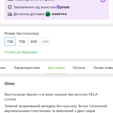
Замовлення під захистом
Доступна доставка
Розмір бюстгальтера
70B
75B
80B
85B
Готово до відправки
пис
Характеристики
Доставка
Оплата
Умови пове
Опис
Бюстгальтер-бралет з м'якою чашкою без кісточок VELA -
Lormar
Знімний формований вкладиш без пуш-апу. Бочок посилений
вертикальними пластинами та виконаний з двох шарів