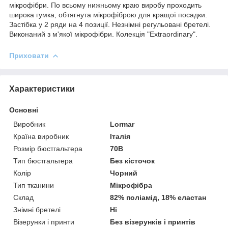
мікрофібри. По всьому нижньому краю виробу проходить
широка гумка, обтягнута мікрофіброю для кращої посадки.
Застібка у 2 ряди на 4 позиції. Незнімні регульовані бретелі.
Виконаний з м'якої мікрофібри. Колекція "Extraordinary".
Приховати
Характеристики
Основні
Виробник
Lormar
Країна виробник
Італія
Розмір бюстгальтера
70B
Тип бюстгальтера
Без кісточок
Колір
Чорний
Тип тканини
Мікрофібра
Склад
82% поліамід, 18% еластан
Знімні бретелі
Ні
Візерунки і принти
Без візерунків і принтів