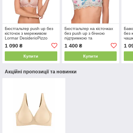
Бюстгальтер push up без
Бюстгальтер на кісточках
Баво
кісточок з мереживом
без push up з бічною
без 
Lormar DesiderioPizzo
підтримкою та
чашк
ущільненою чашкою
370
1 090
1 400
1 0
₴
₴
Leilieve 8403
Купити
Купити
Акційні пропозиції та новинки