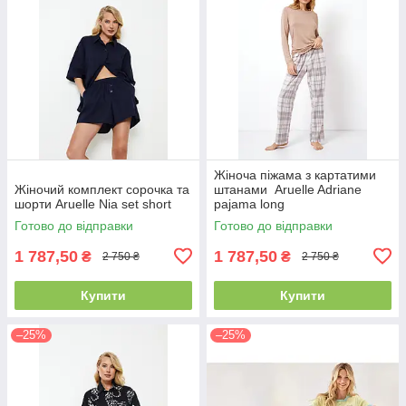
Жіноча піжама з картатими
Жіночий комплект сорочка та
штанами Aruelle Adriane
шорти Aruelle Nia set short
pajama long
Готово до відправки
Готово до відправки
1 787,50
1 787,50
₴
₴
2 750 ₴
2 750 ₴
Купити
Купити
–25%
–25%