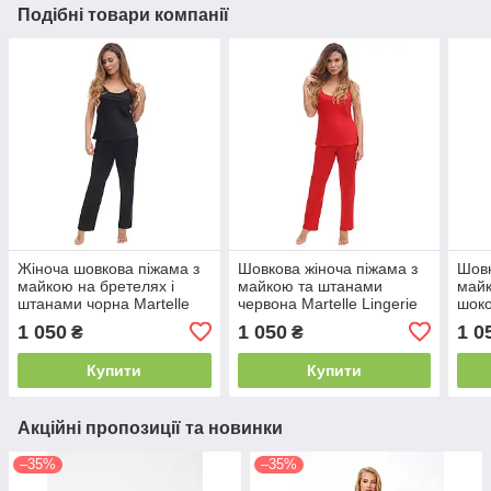
Подібні товари компанії
Жіноча шовкова піжама з
Шовкова жіноча піжама з
Шовк
майкою на бретелях і
майкою та штанами
май
штанами чорна Martelle
червона Martelle Lingerie
шоко
Lingerie 316
316
Ling
1 050
1 050
1 0
₴
₴
Купити
Купити
Акційні пропозиції та новинки
–35%
–35%