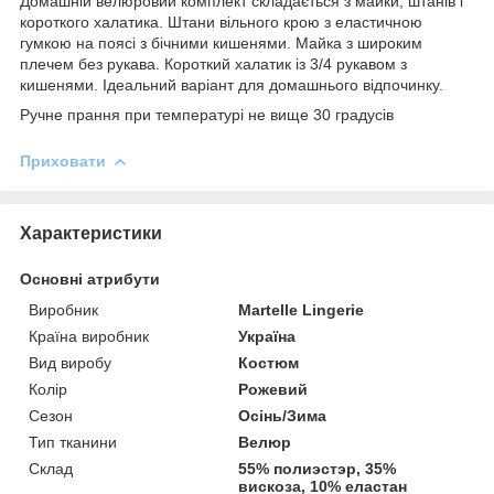
Домашній велюровий комплект складається з майки, штанів і
короткого халатика. Штани вільного крою з еластичною
гумкою на поясі з бічними кишенями. Майка з широким
плечем без рукава. Короткий халатик із 3/4 рукавом з
кишенями. Ідеальний варіант для домашнього відпочинку.
Ручне прання при температурі не вище 30 градусів
Приховати
Характеристики
Основні атрибути
Виробник
Martelle Lingerie
Країна виробник
Україна
Вид виробу
Костюм
Колір
Рожевий
Сезон
Осінь/Зима
Тип тканини
Велюр
Склад
55% полиэстэр, 35%
вискоза, 10% еластан