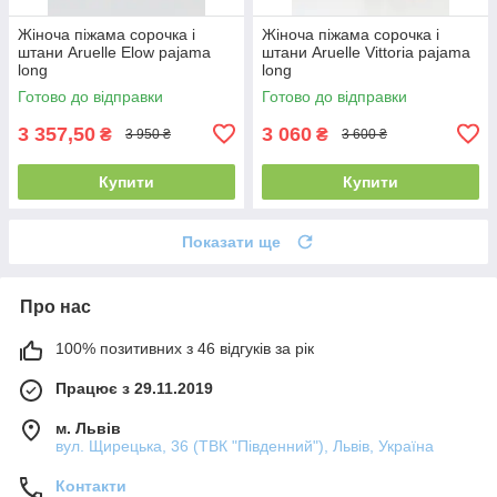
Жіноча піжама сорочка і
Жіноча піжама сорочка і
штани Aruelle Elow pajama
штани Aruelle Vittoria pajama
long
long
Готово до відправки
Готово до відправки
3 357,50
3 060
₴
₴
3 950 ₴
3 600 ₴
Купити
Купити
Показати ще
Про нас
100% позитивних з 46 відгуків за рік
Працює з 29.11.2019
м. Львів
вул. Щирецька, 36 (ТВК "Південний"), Львів, Україна
Контакти