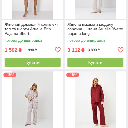
Жіночий домашній комплект
Жіноча піжама з модалу
топ та шорти Aruelle Erin
сорочка і штани Aruelle Yvette
Pajama Short
pajama long
Готово до відправки
Готово до відправки
1 592
3 112
₴
₴
1 990 ₴
3 890 ₴
Купити
Купити
–15%
–15%