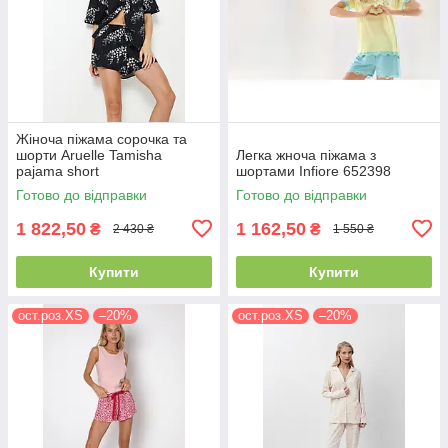
Жіноча піжама сорочка та
шорти Aruelle Tamisha
Легка жноча піжама з
pajama short
шортами Infiore 652398
Готово до відправки
Готово до відправки
1 822,50
1 162,50
₴
₴
2 430 ₴
1 550 ₴
Купити
Купити
ост.роз.XS
–20%
ост.роз.XS
–20%