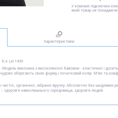
У компанії підключені ел
який товар не покидаючи 
Характеристики
Si e Lei 1430
Модель виконана з високоякісної бавовни - еластичної і досить
 чудово зберігають свою форму і початковий колір. М'які та комф
о чистої, органічної, зібраної вручну. Абсолютно без шкідливих реч
– здоров'я навколишнього середовища, здоров'я людей.