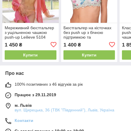
Мереживний бюстгальтер
Бюстгальтер на кісточках
Клас
з ущільненою чашкою
без push up з бічною
push
push-up Leilieve 5104
підтримкою та
чашк
ущільненою чашкою
771
1 450
1 400
1 8
₴
₴
Leilieve 8403
Купити
Купити
Про нас
100% позитивних з 46 відгуків за рік
Працює з 29.11.2019
м. Львів
вул. Щирецька, 36 (ТВК "Південний"), Львів, Україна
Контакти
Сьогодні працює з 10:00 до 19:00