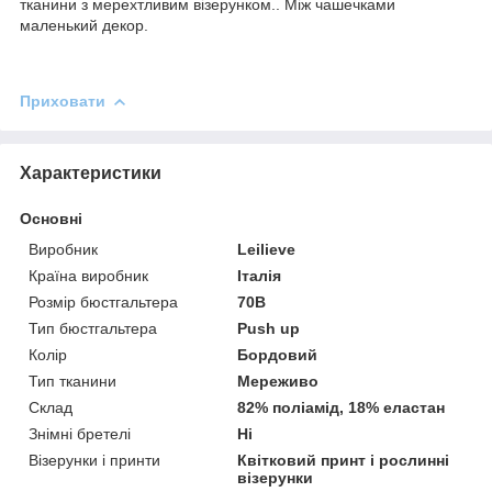
тканини з мерехтливим візерунком.. Між чашечками
маленький декор.
Приховати
Характеристики
Основні
Виробник
Leilieve
Країна виробник
Італія
Розмір бюстгальтера
70B
Тип бюстгальтера
Push up
Колір
Бордовий
Тип тканини
Мереживо
Склад
82% поліамід, 18% еластан
Знімні бретелі
Ні
Візерунки і принти
Квітковий принт і рослинні
візерунки