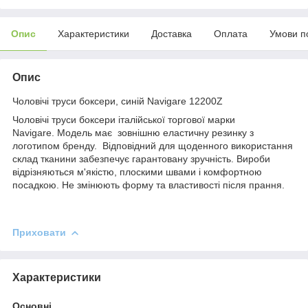
Опис
Характеристики
Доставка
Оплата
Умови п
Опис
Чоловічі труси боксери, синій Navigare 12200Z
Чоловічі труси боксери італійської торгової марки
Navigare. Модель має зовнішню еластичну резинку з
логотипом бренду. Відповідний для щоденного використання
склад тканини забезпечує гарантовану зручність. Вироби
відрізняються м'якістю, плоскими швами і комфортною
посадкою. Не змінюють форму та властивості після прання.
Приховати
Характеристики
Основні