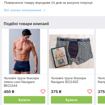
Повернення товару впродовж 14 днів за рахунок покупця
Всі умови повернення
Подібні товари компанії
Чоловічі труси боксери
Чоловічі труси боксери
Чоло
темно-сині Navigare
Navigare В21140Z
Navi
BK21544
450
375
375
₴
₴
Купити
Купити