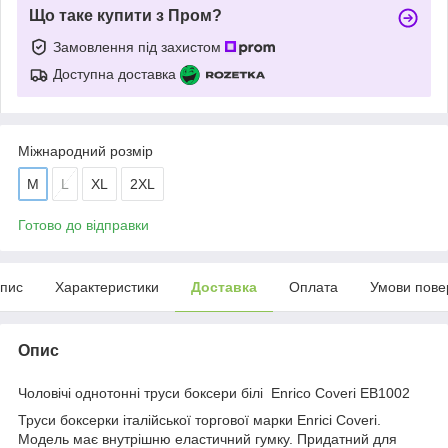
Що таке купити з Пром?
Замовлення під захистом
Доступна доставка
Міжнародний розмір
M
L
XL
2XL
Готово до відправки
пис
Характеристики
Доставка
Оплата
Умови пове
Опис
Чоловічі однотонні труси боксери білі Enrico Coveri EB1002
Труси боксерки італійської торгової марки Enrici Coveri.
Модель має внутрішню еластичний гумку. Придатний для