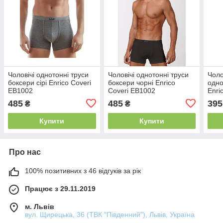
Чоловічі однотонні труси
Чоловічі однотонні труси
Чоло
боксери сірі Enrico Coveri
боксери чорні Enrico
одно
EB1002
Coveri EB1002
Enri
485
485
395
₴
₴
Купити
Купити
Про нас
100% позитивних з 46 відгуків за рік
Працює з 29.11.2019
м. Львів
вул. Щирецька, 36 (ТВК "Південний"), Львів, Україна