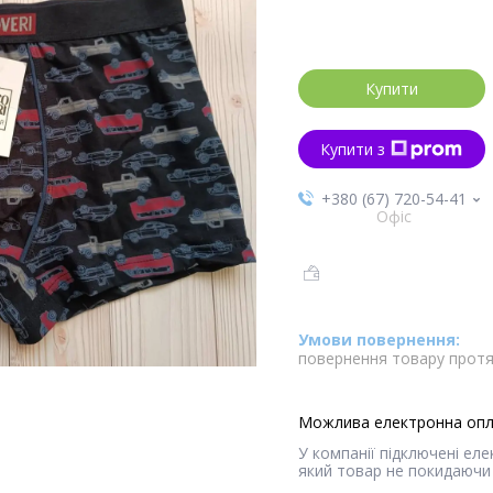
Купити
Купити з
+380 (67) 720-54-41
Офіс
повернення товару протя
У компанії підключені ел
який товар не покидаючи 