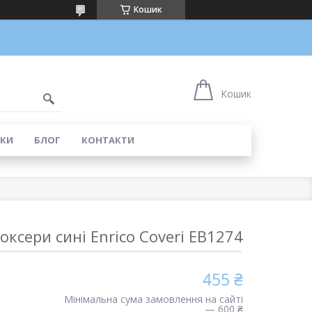
Кошик
5
Кошик
КИ
БЛОГ
КОНТАКТИ
оксери сині Enrico Coveri EB1274
455 ₴
Мінімальна сума замовлення на сайті
— 600 ₴