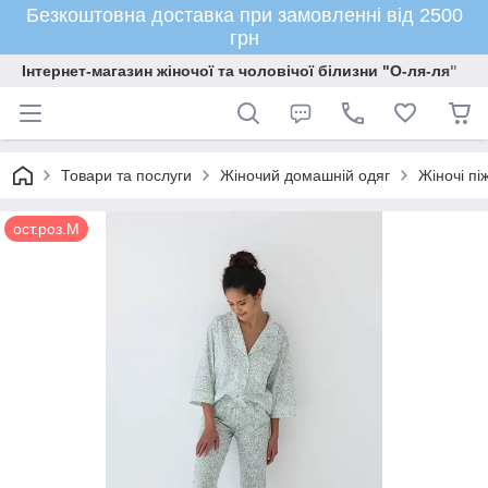
Безкоштовна доставка при замовленні від 2500
грн
Інтернет-магазин жіночої та чоловічої білизни "О-ля-ля"
Товари та послуги
Жіночий домашній одяг
Жіночі пі
ост.роз.М