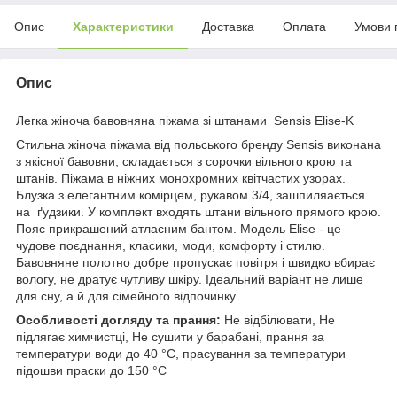
Опис
Характеристики
Доставка
Оплата
Умови 
Опис
Легка жіноча бавовняна піжама зі штанами Sensis Elise-K
Стильна жіноча піжама від польського бренду Sensis виконана
з якісної бавовни, складається з сорочки вільного крою та
штанів. Піжама в ніжних монохромних квітчастих узорах.
Блузка з елегантним комірцем, рукавом 3/4, зашпиляається
на ґудзики. У комплект входять штани вільного прямого крою.
Пояс прикрашений атласним бантом. Модель Elise - це
чудове поєднання, класики, моди, комфорту і стилю.
Бавовняне полотно добре пропускає повітря і швидко вбирає
вологу, не дратує чутливу шкіру. Ідеальний варіант не лише
для сну, а й для сімейного відпочинку.
Особливості догляду та прання:
Не відбілювати, Не
підлягає химчистці, Не сушити у барабані, прання за
температури води до 40 °C, прасування за температури
підошви праски до 150 °C