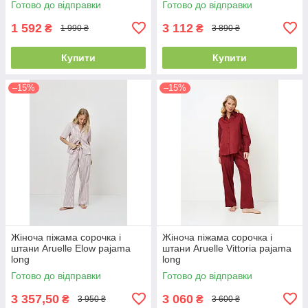
Готово до відправки
Готово до відправки
1 592
3 112
₴
₴
1 990 ₴
3 890 ₴
Купити
Купити
–15%
–15%
Жіноча піжама сорочка і
Жіноча піжама сорочка і
штани Aruelle Elow pajama
штани Aruelle Vittoria pajama
long
long
Готово до відправки
Готово до відправки
3 357,50
3 060
₴
₴
3 950 ₴
3 600 ₴