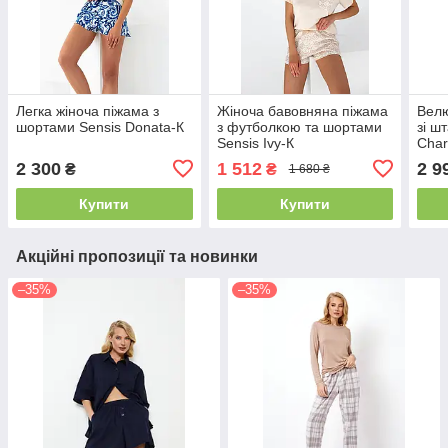
Легка жіноча піжама з
Жіноча бавовняна піжама
Велю
шортами Sensis Donata-К
з футболкою та шортами
зі ш
Sensis Ivy-К
Char
2 300
1 512
2 9
₴
₴
1 680 ₴
Купити
Купити
Акційні пропозиції та новинки
–35%
–35%