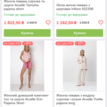
Жіноча піжама сорочка та
шорти Aruelle Tamisha
Легка жноча піжама з
pajama short
шортами Infiore 652398
Готово до відправки
Готово до відправки
1 822,50
1 162,50
₴
₴
2 430 ₴
1 550 ₴
Купити
Купити
ост.роз.XS
–20%
ост.роз.XS
–20%
Жіночий домашній комплект
Жіноча піжама з модалу
топ та шорти Aruelle Erin
сорочка і штани Aruelle Yvette
Pajama Short
pajama long