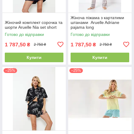
Жіноча піжама з картатими
Жіночий комплект сорочка та
штанами Aruelle Adriane
шорти Aruelle Nia set short
pajama long
Готово до відправки
Готово до відправки
1 787,50
1 787,50
₴
₴
2 750 ₴
2 750 ₴
Купити
Купити
–25%
–25%