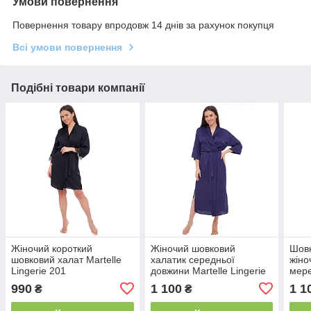
Умови повернення
Повернення товару впродовж 14 днів за рахунок покупця
Всі умови повернення
Подібні товари компанії
Жіночий короткий
Жіночий шовковий
Шовк
шовковий халат Martelle
халатик середньої
жіно
Lingerie 201
довжини Martelle Lingerie
мере
204
Ling
990
1 100
1 1
₴
₴