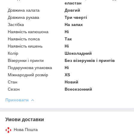
еластан
Довжина халата
Довгий
Довжина рукава
Три чверті
Застібка
На запах
Наявність капюшона
Ні
Наявність пояса
Так
Наявність кишень
Ні
Колір
Шоколадний
Візерунки і принти
Без візерунків і принтів
Подарункова упаковка
Ні
Міжнародний розмір
XS
Стан
Новий
Сезон
Всесезонний
Приховати
Умови доставки
Нова Пошта