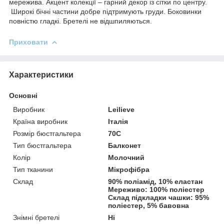
мережива. Акцент колекції – гарний декор із сітки по центру.
Широкі бічні частини добре підтримують груди. Боковинки
повністю гладкі. Бретелі не відшпиляються.
Приховати
Характеристики
Основні
Виробник
Leilieve
Країна виробник
Італія
Розмір бюстгальтера
70C
Тип бюстгальтера
Балконет
Колір
Молочний
Тип тканини
Мікрофібра
Склад
90% поліамід, 10% еластан
Мереживо: 100% поліестер
Склад підкладки чашки: 95%
поліестер, 5% бавовна
Знімні бретелі
Ні