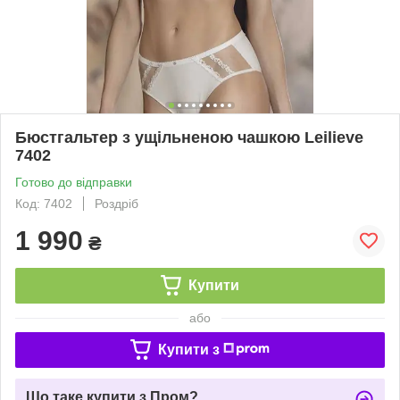
Бюстгальтер з ущільненою чашкою Leilieve
7402
Готово до відправки
Код: 7402
Роздріб
1 990
₴
Купити
або
Купити з
Що таке купити з Пром?