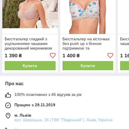
Бюстгальтер гладкий з
Бюстгальтер на кісточках
Бюст
ущільненими чашками
без push up з бічною
чашк
декорований мереживом
підтримкою та
Leilieve 2845 75E
ущільненою чашкою
1 390
1 400
1 1
₴
₴
Leilieve 8403
Купити
Купити
Про нас
100% позитивних з 46 відгуків за рік
Працює з 29.11.2019
м. Львів
вул. Щирецька, 36 (ТВК "Південний"), Львів, Україна