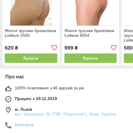
Жіночі трусики бразиліана
Жіночі трусики бразіліани
Жіно
Leilieve 2505
Leilieve 6054
трус
Leil
620
999
580
₴
₴
Купити
Купити
Про нас
100% позитивних з 46 відгуків за рік
Працює з 29.11.2019
м. Львів
вул. Щирецька, 36 (ТВК "Південний"), Львів, Україна
Контакти