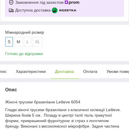
Замовлення під захистом
Доступна доставка
Міжнародний розмір
S
M
L
XL
Готово до відправки
пис
Характеристики
Доставка
Оплата
Умови пове
Опис
Жіночі трусики бразиліани Leilieve 6054
Гладкі жіночі трусики бразиліани з класичної колекції Leilieve.
Ширина боків 5 см.. Позаду в центрі талії тюль трикутної
форми, прикрашений фурнітурою зі страз з логотипом
бренду. Виконані з високоякісної мікрофібри. Задня частина