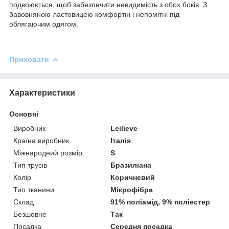
подвоюється, щоб забезпечити невидимість з обох боків. З
бавовняною ластовицею комфортні і непомітні під
облягаючим одягом.
Приховати
Характеристики
Основні
Виробник
Leilieve
Країна виробник
Італія
Міжнародний розмір
S
Тип трусів
Бразиліана
Колір
Коричневий
Тип тканини
Мікрофібра
Склад
91% поліамід, 9% поліестер
Безшовне
Так
Посадка
Середня посадка