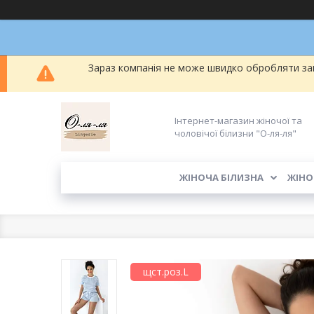
Зараз компанія не може швидко обробляти зам
Інтернет-магазин жіночої та
чоловічої білизни "О-ля-ля"
ЖІНОЧА БІЛИЗНА
ЖІНО
щст.роз.L