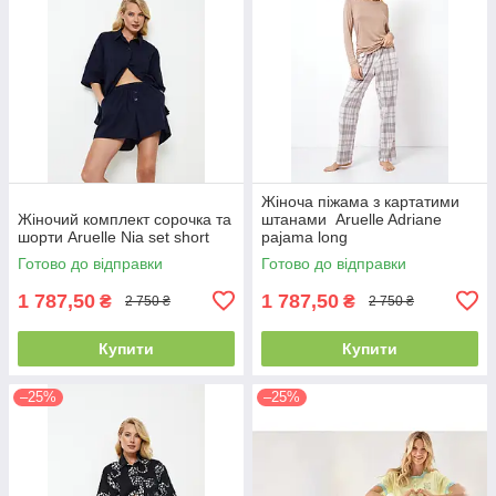
Жіноча піжама з картатими
Жіночий комплект сорочка та
штанами Aruelle Adriane
шорти Aruelle Nia set short
pajama long
Готово до відправки
Готово до відправки
1 787,50
1 787,50
₴
₴
2 750 ₴
2 750 ₴
Купити
Купити
–25%
–25%