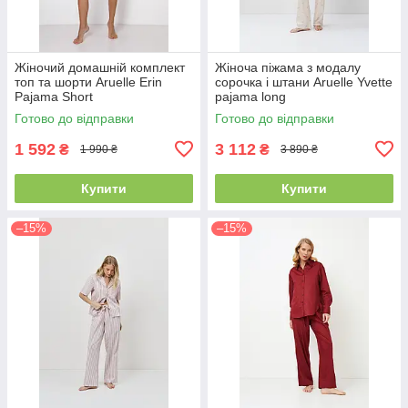
Жіночий домашній комплект
Жіноча піжама з модалу
топ та шорти Aruelle Erin
сорочка і штани Aruelle Yvette
Pajama Short
pajama long
Готово до відправки
Готово до відправки
1 592
3 112
₴
₴
1 990 ₴
3 890 ₴
Купити
Купити
–15%
–15%