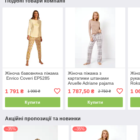
Подібні товари компанії
Жіноча бавовняна піжама
Жіноча піжама з
Жіно
Enrico Coveri EP5285
картатими штанами
рука
Aruelle Adriane pajama
Roks
long
1 791
1 787,50
1 0
₴
₴
1 990 ₴
2 750 ₴
Купити
Купити
Акційні пропозиції та новинки
–35%
–35%