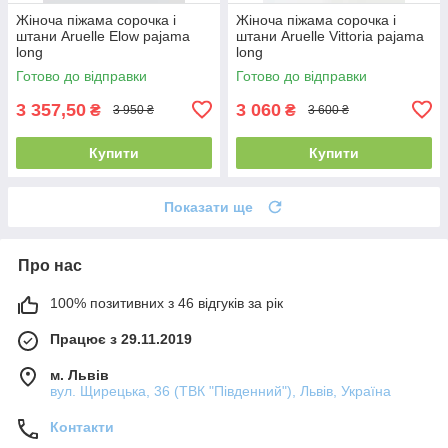
Жіноча піжама сорочка і
Жіноча піжама сорочка і
штани Aruelle Elow pajama
штани Aruelle Vittoria pajama
long
long
Готово до відправки
Готово до відправки
3 357,50
3 060
₴
₴
3 950 ₴
3 600 ₴
Купити
Купити
Показати ще
Про нас
100% позитивних з 46 відгуків за рік
Працює з 29.11.2019
м. Львів
вул. Щирецька, 36 (ТВК "Південний"), Львів, Україна
Контакти