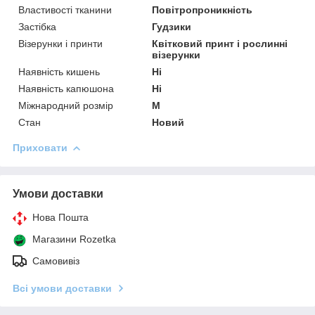
Властивості тканини
Повітропроникність
Застібка
Гудзики
Візерунки і принти
Квітковий принт і рослинні
візерунки
Наявність кишень
Ні
Наявність капюшона
Ні
Міжнародний розмір
M
Стан
Новий
Приховати
Умови доставки
Нова Пошта
Магазини Rozetka
Самовивіз
Всі умови доставки