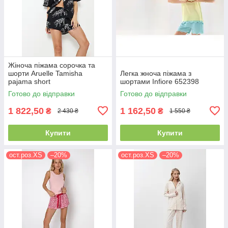
Жіноча піжама сорочка та
шорти Aruelle Tamisha
Легка жноча піжама з
pajama short
шортами Infiore 652398
Готово до відправки
Готово до відправки
1 822,50
1 162,50
₴
₴
2 430 ₴
1 550 ₴
Купити
Купити
ост.роз.XS
–20%
ост.роз.XS
–20%