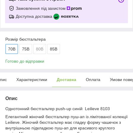
Замовлення під захистом
Доступна доставка
Розмір бюстгальтера
70B
75B
80B
85B
Готово до відправки
пис
Характеристики
Доставка
Оплата
Умови пове
Опис
Однотонний бюстгальтер push-up синій Leilieve 8103
Елегантний жіночий бюстгальтер пуш-ап із лімітованої колекції
Leilieve. Жіночий бюстгальтер має гладку форму чашечок з
внутрішньою підкладкою пуш-ап для красивого круглого