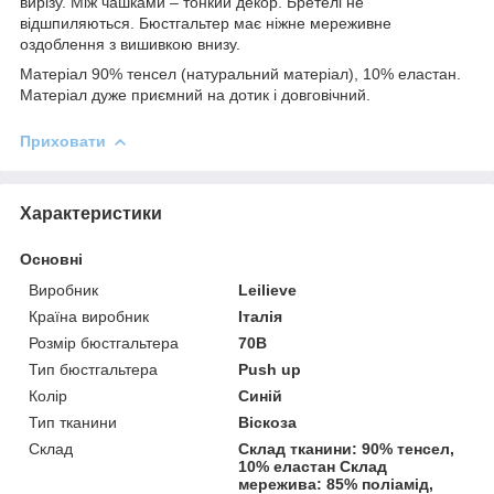
вирізу. Між чашками – тонкий декор. Бретелі не
відшпиляються. Бюстгальтер має ніжне мереживне
оздоблення з вишивкою внизу.
Матеріал 90% тенсел (натуральний матеріал), 10% еластан.
Матеріал дуже приємний на дотик і довговічний.
Приховати
Характеристики
Основні
Виробник
Leilieve
Країна виробник
Італія
Розмір бюстгальтера
70B
Тип бюстгальтера
Push up
Колір
Синій
Тип тканини
Віскоза
Склад
Склад тканини: 90% тенсел,
10% еластан Склад
мережива: 85% поліамід,