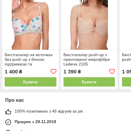
Бюстгальтер на кісточках
Бюстгальтер push-up з
Бюст
без push up з бічною
принтованої мікрофібри
push
підтримкою та
Leilieve 2105
ущільненою чашкою
1 400
1 390
1 0
₴
₴
Leilieve 8403
Купити
Купити
Про нас
100% позитивних з 46 відгуків за рік
Працює з 29.11.2019