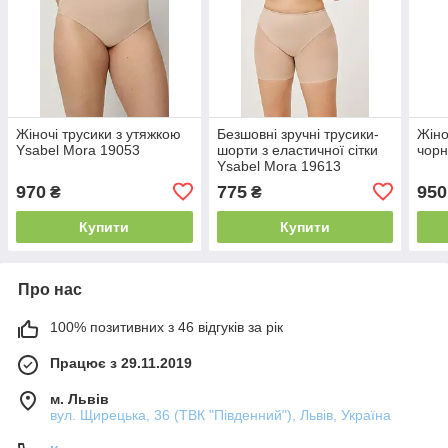
Жіночі трусики з утяжкою
Безшовні зручні трусики-
Жіно
Ysabel Mora 19053
шорти з еластичної сітки
чорн
Ysabel Mora 19613
970
775
950
₴
₴
Купити
Купити
Про нас
100% позитивних з 46 відгуків за рік
Працює з 29.11.2019
м. Львів
вул. Щирецька, 36 (ТВК "Південний"), Львів, Україна