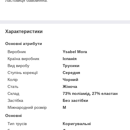
Ластовиця бавовняна.
Характеристики
Основні атрибути
Виробник
Ysabel Mora
Країна виробник
Іспанія
Вид виробу
Трусики
Ступінь корекції
Середня
Колір
Чорний
Стать
Жіноча
Склад
73% поліамід, 27% еластан
Застібка
Без застібки
Міжнародний розмір
M
Основні
Тип трусів
Коригувальні