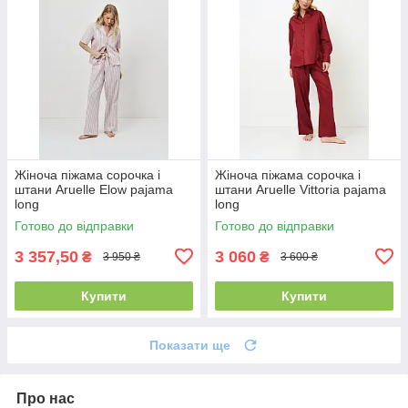
Жіноча піжама сорочка і
Жіноча піжама сорочка і
штани Aruelle Elow pajama
штани Aruelle Vittoria pajama
long
long
Готово до відправки
Готово до відправки
3 357,50
3 060
₴
₴
3 950 ₴
3 600 ₴
Купити
Купити
Показати ще
Про нас