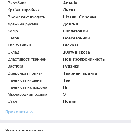
Виробник
Aruelle
Країна виробник
Литва
В комплект входить
Штани, Сорочка
Довжина рукава
Довгий
Колір
Фіолетовий
Сезон
Всесезонний
Тип тканини
Віскоза
Склад
100% віскоза
Властивості тканини
Повітропроникність
Застібка
Гудзики
Візерунки і принти
Тваринні принти
Наявність кишень
Так
Наявність капюшона
Ні
Міжнародний розмір
S
Стан
Новий
Приховати
Умови доставки