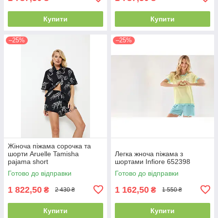
Купити
Купити
–25%
–25%
Жіноча піжама сорочка та
шорти Aruelle Tamisha
Легка жноча піжама з
pajama short
шортами Infiore 652398
Готово до відправки
Готово до відправки
1 822,50
1 162,50
₴
₴
2 430 ₴
1 550 ₴
Купити
Купити