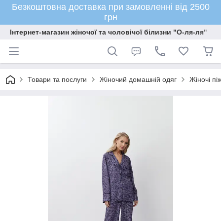
Безкоштовна доставка при замовленні від 2500
грн
Інтернет-магазин жіночої та чоловічої білизни "О-ля-ля"
Товари та послуги
Жіночий домашній одяг
Жіночі пі