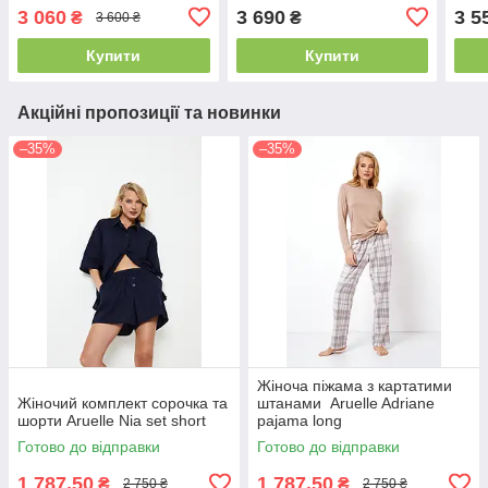
3 060
3 690
3 5
₴
₴
3 600 ₴
Купити
Купити
Акційні пропозиції та новинки
–35%
–35%
Жіноча піжама з картатими
Жіночий комплект сорочка та
штанами Aruelle Adriane
шорти Aruelle Nia set short
pajama long
Готово до відправки
Готово до відправки
1 787,50
1 787,50
₴
₴
2 750 ₴
2 750 ₴