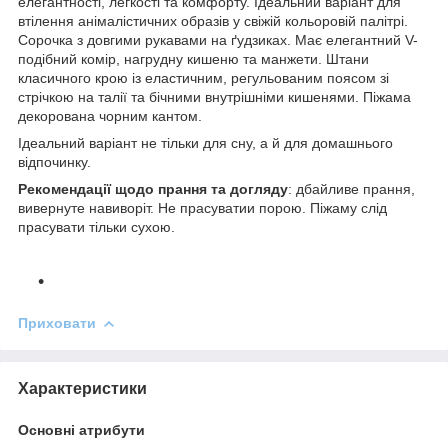
елегантності, легкості та комфорту. Ідеальний варіант для
втілення анімалістичних образів у свіжій кольоровій палітрі.
Сорочка з довгими рукавами на ґудзиках. Має елегантний V-
подібний комір, нагрудну кишеню та манжети. Штани
класичного крою із еластичним, регульованим поясом зі
стрічкою на талії та бічними внутрішніми кишенями. Піжама
декорована чорним кантом.
Ідеальний варіант не тільки для сну, а й для домашнього
відпочинку.
Рекомендації щодо прання та догляду
: дбайливе прання,
вивернуте навиворіт. Не прасуватии порою. Піжаму слід
прасувати тільки сухою.
Приховати
Характеристики
Основні атрибути