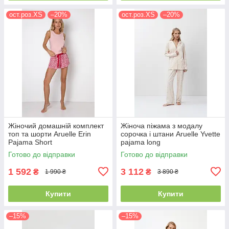
ост.роз.XS
–20%
ост.роз.XS
–20%
Жіночий домашній комплект
Жіноча піжама з модалу
топ та шорти Aruelle Erin
сорочка і штани Aruelle Yvette
Pajama Short
pajama long
Готово до відправки
Готово до відправки
1 592
3 112
₴
₴
1 990 ₴
3 890 ₴
Купити
Купити
–15%
–15%