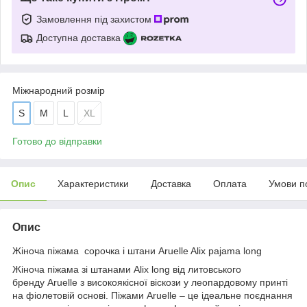
Замовлення під захистом
Доступна доставка
Міжнародний розмір
S
M
L
XL
Готово до відправки
Опис
Характеристики
Доставка
Оплата
Умови п
Опис
Жіноча піжама сорочка і штани Aruelle Alix pajama long
Жіноча піжама зі штанами Alix long від литовського
бренду Aruelle з високоякісної віскози у леопардовому принті
на фіолетовій основі. Піжами Aruelle – це ідеальне поєднання