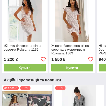
Жіноча бавовняна нічна
Жіноча бавовняна нічна
Нічн
сорочка Roksana 1182
сорочка з мереживом
брет
Roksana 1369
PAP
1 220
1 550
940
₴
₴
Купити
Купити
Акційні пропозиції та новинки
ост.роз.S
–15%
–10%