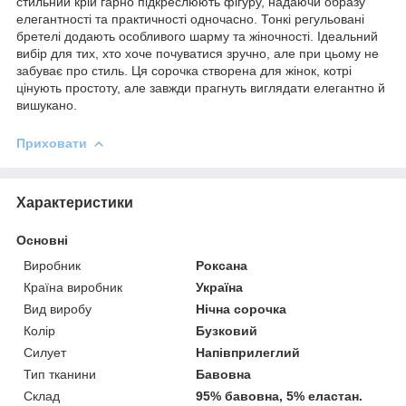
стильний крій гарно підкреслюють фігуру, надаючи образу
елегантності та практичності одночасно. Тонкі регульовані
бретелі додають особливого шарму та жіночності. Ідеальний
вибір для тих, хто хоче почуватися зручно, але при цьому не
забуває про стиль. Ця сорочка створена для жінок, котрі
цінують простоту, але завжди прагнуть виглядати елегантно й
вишукано.
Приховати
Характеристики
Основні
Виробник
Роксана
Країна виробник
Україна
Вид виробу
Нічна сорочка
Колір
Бузковий
Силует
Напівприлеглий
Тип тканини
Бавовна
Склад
95% бавовна, 5% еластан.