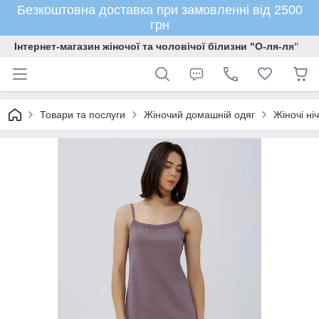
Безкоштовна доставка при замовленні від 2500
грн
Інтернет-магазин жіночої та чоловічої білизни "О-ля-ля"
Товари та послуги
Жіночий домашній одяг
Жіночі ні