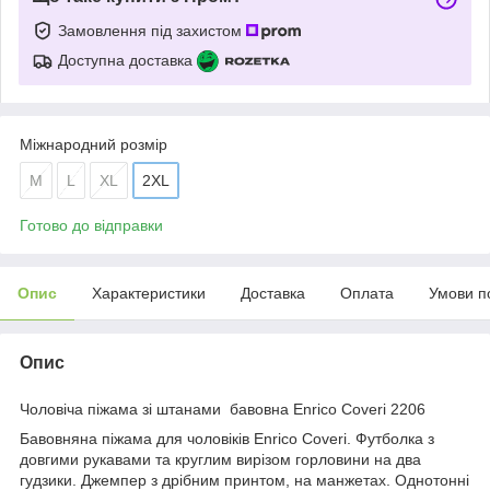
Замовлення під захистом
Доступна доставка
Міжнародний розмір
M
L
XL
2XL
Готово до відправки
Опис
Характеристики
Доставка
Оплата
Умови п
Опис
Чоловіча піжама зі штанами бавовна Enrico Coveri 2206
Бавовняна піжама для чоловіків Enrico Coveri. Футболка з
довгими рукавами та круглим вирізом горловини на два
гудзики. Джемпер з дрібним принтом, на манжетах. Однотонні