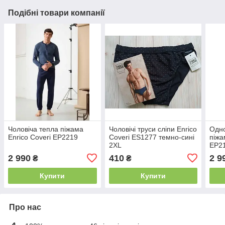
Подібні товари компанії
Чоловіча тепла піжама
Чоловічі труси сліпи Enrico
Одно
Enrico Coveri EP2219
Coveri ES1277 темно-сині
піжа
2XL
EP2
2 990
410
2 9
₴
₴
Купити
Купити
Про нас