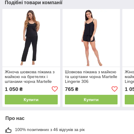
Подібні товари компанії
Жіноча шовкова піжама з
Шовкова піжама з майкою
Жіно
майкою на бретелях і
та шортами чорна Martelle
майк
штанами чорна Martelle
Lingerie 306
Ling
Lingerie 316
1 050
765
1 0
₴
₴
Купити
Купити
Про нас
100% позитивних з 46 відгуків за рік