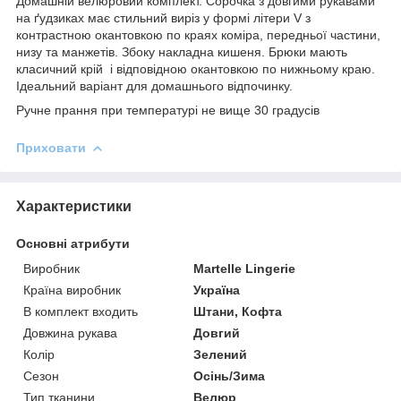
Домашній велюровий комплект. Сорочка з довгими рукавами
на ґудзиках має стильний виріз у формі літери V з
контрастною окантовкою по краях коміра, передньої частини,
низу та манжетів. Збоку накладна кишеня. Брюки мають
класичний крій і відповідною окантовкою по нижньому краю.
Ідеальний варіант для домашнього відпочинку.
Ручне прання при температурі не вище 30 градусів
Приховати
Характеристики
Основні атрибути
Виробник
Martelle Lingerie
Країна виробник
Україна
В комплект входить
Штани, Кофта
Довжина рукава
Довгий
Колір
Зелений
Сезон
Осінь/Зима
Тип тканини
Велюр