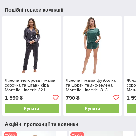
Подібні товари компанії
Жіноча велюрова піжама
Жіноча піжама футболка
Жіно
сорочка та штани сіра
та шорти темно-зелена
соро
Martelle Lingerie 321
Martelle Lingerie 313
Mart
1 590
790
1 5
₴
₴
Купити
Купити
Акційні пропозиції та новинки
–35%
–35%