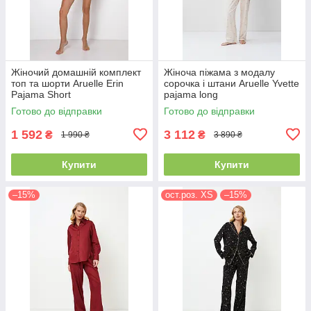
Жіночий домашній комплект
Жіноча піжама з модалу
топ та шорти Aruelle Erin
сорочка і штани Aruelle Yvette
Pajama Short
pajama long
Готово до відправки
Готово до відправки
1 592
3 112
₴
₴
1 990 ₴
3 890 ₴
Купити
Купити
–15%
ост.роз. XS
–15%