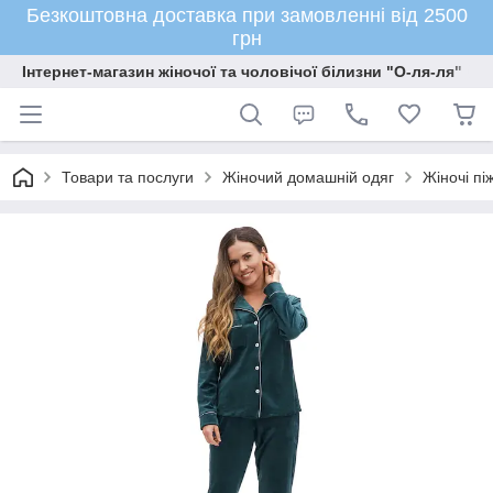
Безкоштовна доставка при замовленні від 2500
грн
Інтернет-магазин жіночої та чоловічої білизни "О-ля-ля"
Товари та послуги
Жіночий домашній одяг
Жіночі пі