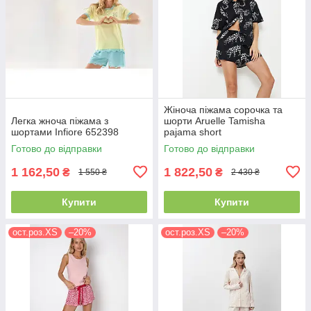
Жіноча піжама сорочка та
Легка жноча піжама з
шорти Aruelle Tamisha
шортами Infiore 652398
pajama short
Готово до відправки
Готово до відправки
1 162,50
1 822,50
₴
₴
1 550 ₴
2 430 ₴
Купити
Купити
ост.роз.XS
–20%
ост.роз.XS
–20%