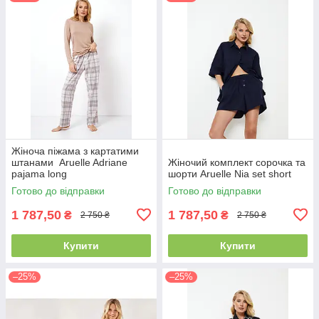
Жіноча піжама з картатими
штанами Aruelle Adriane
Жіночий комплект сорочка та
pajama long
шорти Aruelle Nia set short
Готово до відправки
Готово до відправки
1 787,50
1 787,50
₴
₴
2 750 ₴
2 750 ₴
Купити
Купити
–25%
–25%