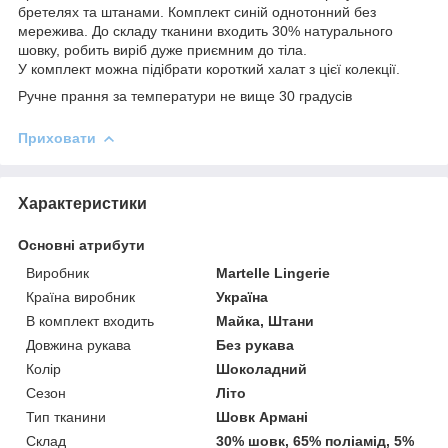
бретелях та штанами. Комплект синій однотонний без
мережива. До складу тканини входить 30% натурального
шовку, робить виріб дуже приємним до тіла.
У комплект можна підібрати короткий халат з цієї колекції.
Ручне прання за температури не вище 30 градусів
Приховати
Характеристики
Основні атрибути
Виробник
Martelle Lingerie
Країна виробник
Україна
В комплект входить
Майка, Штани
Довжина рукава
Без рукава
Колір
Шоколадний
Сезон
Літо
Тип тканини
Шовк Армані
Склад
30% шовк, 65% поліамід, 5%