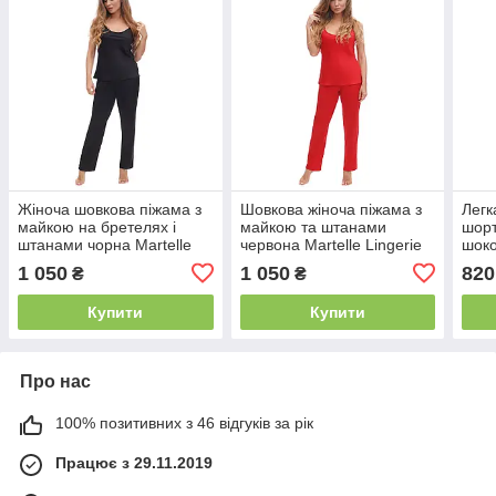
Жіноча шовкова піжама з
Шовкова жіноча піжама з
Легк
майкою на бретелях і
майкою та штанами
шор
штанами чорна Martelle
червона Martelle Lingerie
шоко
Lingerie 316
316
Ling
1 050
1 050
820
₴
₴
Купити
Купити
Про нас
100% позитивних з 46 відгуків за рік
Працює з 29.11.2019