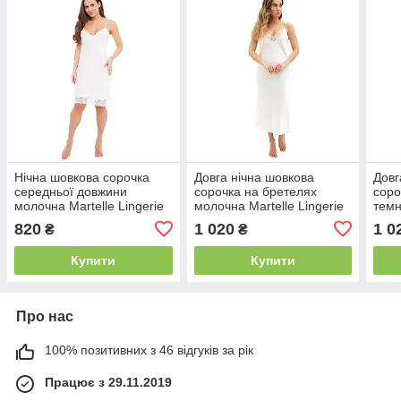
Нічна шовкова сорочка
Довга нічна шовкова
Довг
середньої довжини
сорочка на бретелях
соро
молочна Martelle Lingerie
молочна Martelle Lingerie
темн
108
110
Ling
820
1 020
1 0
₴
₴
Купити
Купити
Про нас
100% позитивних з 46 відгуків за рік
Працює з 29.11.2019