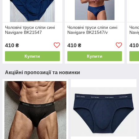
Чоловічі труси сліпи сині
Чоловічі труси сліпи сині
Чоло
Navigare BK21547
Navigare BK21547/v
Navi
410
410
410
₴
₴
Купити
Купити
Акційні пропозиції та новинки