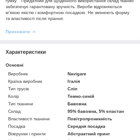
гумку. Придатний для щоденного використання склад тканин
забезпечує гарантовану зручність. Вироби відрізняються
м'якою якістю і комфортною посадкою. Не змінюють форму
та властивості після прання.
Приховати
Характеристики
Основні
Виробник
Navigare
Країна виробник
Італія
Тип трусів
Сліп
Колір
Темно-синій
Тип тканини
Бавовна
Склад
95% бавовна, 5% еластан
Властивості тканини
Повітропроникність
Посадка
Середня посадка
Візерунки і принти
Абстрактний принт