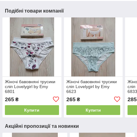
Подібні товари компанії
Жіночі бавовняні трусики
Жіночі бавовняні трусики
Жіно
сліп Lovelygirl by Emy
сліп Lovelygirl by Emy
сліп
6801
6623
683
265
265
285
₴
₴
Купити
Купити
Акційні пропозиції та новинки