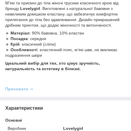
М'які та приємні до тіла жіночі трусики класичного крою від
бренду
Lovelygirl
. Виготовлені з натуральної бавовни з
невеликим домішком еластану, що забезпечує комфортне
прилягання до тіла без здавлювання. Дизайн прикрашений
дрібним принтом, що додає жіночності та витонченості.
🔹
Матеріал
: 90% бавовна, 10% еластан
🔹
Посадка
: середня
🔹
Крій
: класичний (сліпи)
🔹
Особливості
: еластичний пояс, м’які шви, не викликає
подразнення шкіри
Ідеальний вибір для тих, хто цінує зручність,
натуральність та естетику в білизні.
Приховати
Характеристики
Основні
Виробник
Lovelygirl