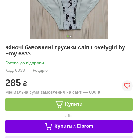
Жіночі бавовняні трусики сліп Lovelygirl by
Emy 6833
Готово до відправки
Код: 6833
Роздріб
285
₴
Мінімальна сума замовлення на сайті — 600 ₴
Купити
або
Купити з