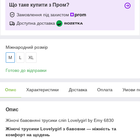
Що таке купити з Пром?
Замовлення під захистом
Доступна доставка
Міжнародний розмір
M
L
XL
Готово до відправки
Опис
Характеристики
Доставка
Оплата
Умови п
Опис
Жіночі бавовняні трусики сліп Lovelygirl by Emy 6830
Жіночі трусики Lovelygirl з бавовни — ніжність та
комфорт на щодень