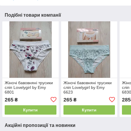
Подібні товари компанії
Жіночі бавовняні трусики
Жіночі бавовняні трусики
Жіно
сліп Lovelygirl by Emy
сліп Lovelygirl by Emy
сліп
6801
6623
683
265
265
285
₴
₴
Купити
Купити
Акційні пропозиції та новинки