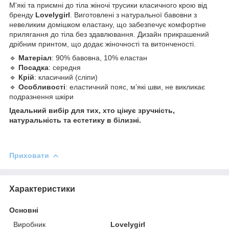
М'які та приємні до тіла жіночі трусики класичного крою від
бренду
Lovelygirl
. Виготовлені з натуральної бавовни з
невеликим домішком еластану, що забезпечує комфортне
прилягання до тіла без здавлювання. Дизайн прикрашений
дрібним принтом, що додає жіночності та витонченості.
🔹
Матеріал
: 90% бавовна, 10% еластан
🔹
Посадка
: середня
🔹
Крій
: класичний (сліпи)
🔹
Особливості
: еластичний пояс, м’які шви, не викликає
подразнення шкіри
Ідеальний вибір для тих, хто цінує зручність,
натуральність та естетику в білизні.
Приховати
Характеристики
Основні
Виробник
Lovelygirl