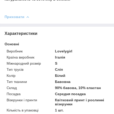
Приховати
Характеристики
Основні
Виробник
Lovelygirl
Країна виробник
Італія
Міжнародний розмір
S
Тип трусів
Сліп
Колір
Білий
Тип тканини
Бавовна
Склад
90% бавова, 10% еластан
Посадка
Середня посадка
Візерунки і принти
Квітковий принт і рослинні
візерунки
Кількість в упаковці
1 шт.