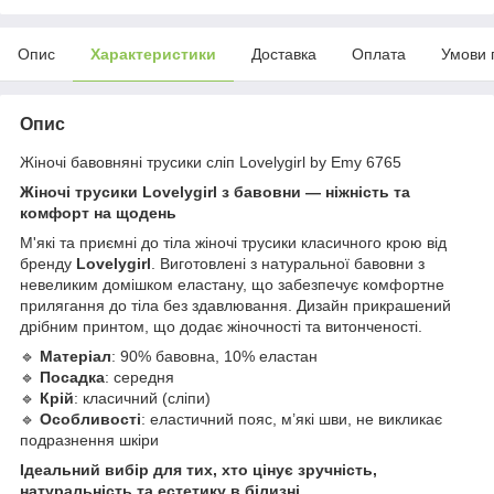
Опис
Характеристики
Доставка
Оплата
Умови 
Опис
Жіночі бавовняні трусики сліп Lovelygirl by Emy 6765
Жіночі трусики Lovelygirl з бавовни — ніжність та
комфорт на щодень
М'які та приємні до тіла жіночі трусики класичного крою від
бренду
Lovelygirl
. Виготовлені з натуральної бавовни з
невеликим домішком еластану, що забезпечує комфортне
прилягання до тіла без здавлювання. Дизайн прикрашений
дрібним принтом, що додає жіночності та витонченості.
🔹
Матеріал
: 90% бавовна, 10% еластан
🔹
Посадка
: середня
🔹
Крій
: класичний (сліпи)
🔹
Особливості
: еластичний пояс, м’які шви, не викликає
подразнення шкіри
Ідеальний вибір для тих, хто цінує зручність,
натуральність та естетику в білизні.