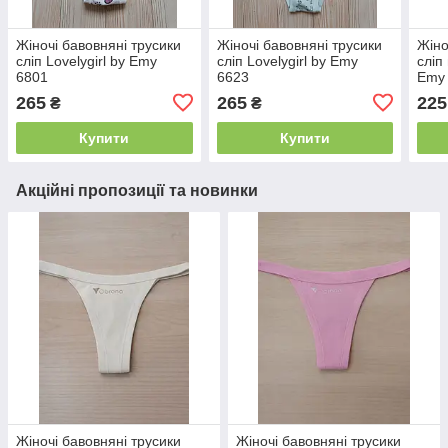
Жіночі бавовняні трусики
Жіночі бавовняні трусики
Жіно
сліп Lovelygirl by Emy
сліп Lovelygirl by Emy
сліп
6801
6623
Emy
265
265
225
₴
₴
Купити
Купити
Акційні пропозиції та новинки
Жіночі бавовняні трусики
Жіночі бавовняні трусики