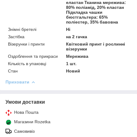
еластан Тканина мережива:
80% поліамід, 20% еластан
Підкладка чашки
бюстгальтера: 65%
поліестер, 35% бавовна
Знімні бретелі
Ні
Застібка
на 2 гачка
Візерунки і принти
Квітковий принт і рослинні
візерунки
Оздоблення та прикраси
Мережива
Кількість в упаковці
1 шт.
Стан
Новий
Приховати
Умови доставки
Нова Пошта
Магазини Rozetka
Самовивіз