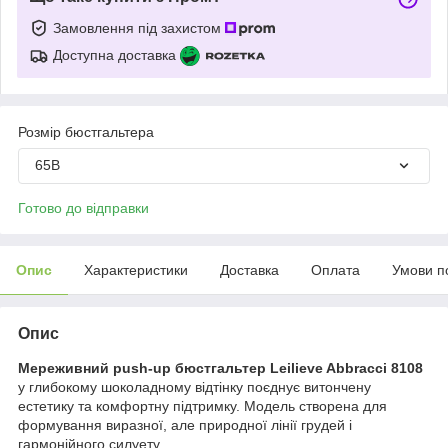
Замовлення під захистом
Доступна доставка
Розмір бюстгальтера
65B
Готово до відправки
Опис
Характеристики
Доставка
Оплата
Умови п
Опис
Мереживний push-up бюстгальтер Leilieve Abbracci 8108
у глибокому шоколадному відтінку поєднує витончену
естетику та комфортну підтримку. Модель створена для
формування виразної, але природної лінії грудей і
гармонійного силуету.