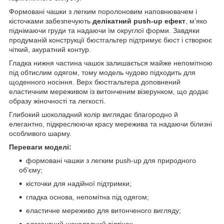
Формовані чашки з легким поролоновим наповнювачем і
кісточками забезпечують
делікатний push-up ефект
, м’яко
піднімаючи груди та надаючи їм округлої форми. Завдяки
продуманій конструкції бюстгальтер підтримує бюст і створює
чіткий, акуратний контур.
Гладка нижня частина чашок залишається майже непомітною
під обтислим одягом, тому модель чудово підходить для
щоденного носіння. Верх бюстгальтера доповнений
еластичним мереживом із витонченим візерунком, що додає
образу жіночності та легкості.
Глибокий шоколадний колір виглядає благородно й
елегантно, підкреслюючи красу мережива та надаючи білизні
особливого шарму.
Переваги моделі:
формовані чашки з легким push-up для природного
об’єму;
кісточки для надійної підтримки;
гладка основа, непомітна під одягом;
еластичне мереживо для витонченого вигляду;
елегантний шоколадний відтінок.