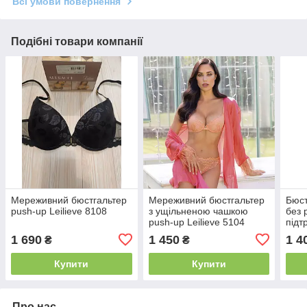
Всі умови повернення
Подібні товари компанії
Мереживний бюстгальтер
Мереживний бюстгальтер
Бюст
push-up Leilieve 8108
з ущільненою чашкою
без 
push-up Leilieve 5104
підт
ущі
1 690
1 450
1 4
₴
₴
Leil
Купити
Купити
Про нас