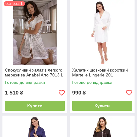
ост.роз. L
Спокусливий халат з легкого
Халатик шовковий короткий
мережива Anabel Arto 7013 L
Martelle Lingerie 201
Готово до відправки
Готово до відправки
1 510
990
₴
₴
Купити
Купити