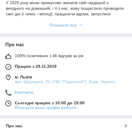
У 2020 році жінки примусово змінили свій гардероб з
вихідного на домашній, і ті з нас, кому пощастило проводити
свої дні (і тижні, і місяці), працюючи вдома, запаслися
стильним, зручним домашнім одягом.
Показати все
Який ідеальний варіант одягу на зиму? Мабуть, для більшості
- бавовняна піжама чи халат. Бавовна - універсальний
матеріал, який чудово носиться як влітку, так і взимку. Проте,
вироби з бабовни хоч і вражають палітрою кольорів, принтів
Про нас
та різноманітністю моделей, все таки не є надто вишуканими.
100% позитивних з 46 відгуків за рік
Але існує матеріал, який поєднує в собі гламур і зручність, у
виробах з якого можна легко створити вишуканий домашній
Працює з 29.11.2019
лук і водночас зручно вмоститись в ліжку з чашкою гарячого
шоколаду. І цей матеріал - шовк.
м. Львів
вул. Щирецька, 36 (ТВК "Південний"), Львів, Україна
Широкий асортимент шовкових наборів
Контакти
Від практичної шовкової піжами до вишуканого шовкового
пеньюару з халатом - все це ви можете купити в наших
Сьогодні працює з 10:00 до 19:00
магазинах білизни у Львові, а також в інтернет-магазині
Показати весь графік роботи
білизни “О-ля-ля”. Вже улюблені набори багатьох клієнтів не
перестають з’являтись в нашому асортименті кожного сезону
в нових моделях та кольорах.
Про нас
Шовковий набір для нареченої