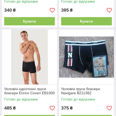
Готово до відправки
Готово до відправки
340
395
₴
₴
Купити
Купити
Чоловічі однотонні труси
Чоловічі труси боксери
боксери Enrico Coveri EB1000
Navigare В21138Z
Готово до відправки
Готово до відправки
485
375
₴
₴