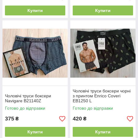
Купити
Купити
Чоловічі труси боксери чорні
Чоловічі труси боксери
з принтом Enrico Coveri
Navigare В21140Z
EB1250 L
Готово до відправки
Готово до відправки
375
420
₴
₴
Купити
Купити