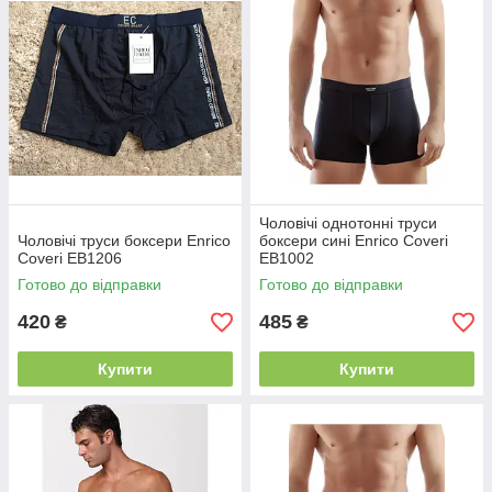
Чоловічі однотонні труси
Чоловічі труси боксери Enrico
боксери сині Enrico Coveri
Coveri EВ1206
EB1002
Готово до відправки
Готово до відправки
420
485
₴
₴
Купити
Купити