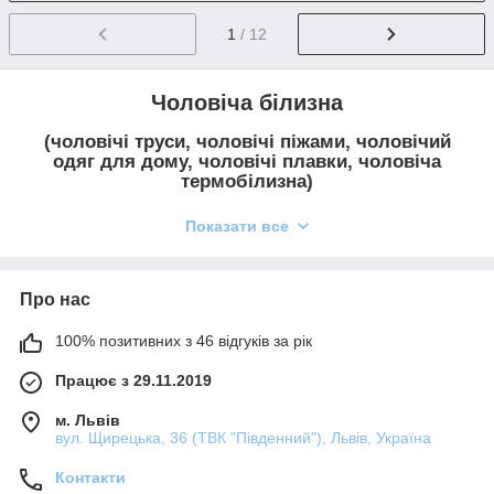
1
/ 12
Чоловіча білизна
(чоловічі труси, чоловічі піжами, чоловічий
одяг для дому, чоловічі плавки, чоловіча
термобілизна)
Всім відомо, що більшість жінок дуже любить шопінг і новенькі
Показати все
покупки, особливо коли це стосується їхнього гардеробу. Але
і чоловіки часто насолоджуються цим процесом не менше,
ніж жінки. Аби дати змогу чоловікам відчути якість та комфорт
італійської білизни та домашнього одягу, в асортименті
Про нас
нашого інтернет-магазину білизни (а також в наших
магазинах білизни у Львові) завжди присутні товари для
100% позитивних з 46 відгуків за рік
чоловіків. В нашому магазині Ви можете в будь-який час
Працює з 29.11.2019
купити:
чоловічі труси
м. Львів
вул. Щирецька, 36 (ТВК "Південний"), Львів, Україна
чоловічі боксери
чоловічі плавки
Контакти