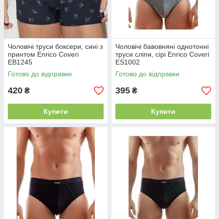
Чоловічі труси боксери, сині з
Чоловічі бавовняні однотонні
принтом Enrico Coveri
труси сліпи, сірі Enrico Coveri
EB1245
ES1002
Готово до відправки
Готово до відправки
420
395
₴
₴
Купити
Купити