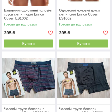
Бавовняні однотонні чоловічі
Однотонні чоловічі труси
труси сліпи, чорні Enrico
сліпи, сині Enrico Coveri
Coveri ES1002
ES1002
Готово до відправки
Готово до відправки
395
395
₴
₴
Купити
Купити
Чоловічі труси боксери в
Чоловічі труси боксери