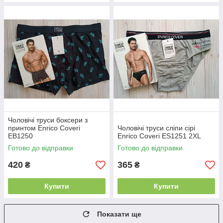
Чоловічі труси боксери з
принтом Enrico Coveri
Чоловічі труси сліпи сірі
EB1250
Enrico Coveri ES1251 2XL
Готово до відправки
Готово до відправки
420
365
₴
₴
Купити
Купити
Показати ще