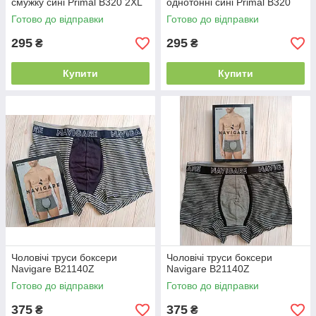
смужку сині Primal B320 2XL
однотонні сині Primal B320
Готово до відправки
Готово до відправки
295
295
₴
₴
Купити
Купити
Чоловічі труси боксери
Чоловічі труси боксери
Navigare В21140Z
Navigare В21140Z
Готово до відправки
Готово до відправки
375
375
₴
₴